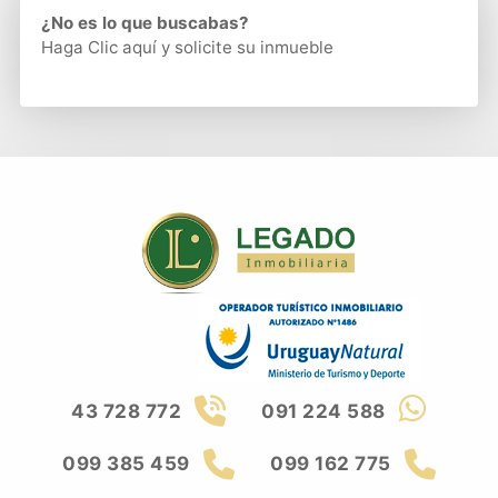
¿No es lo que buscabas?
Haga Clic aquí
y solicite su inmueble
43 728 772
091 224 588
099 385 459
099 162 775