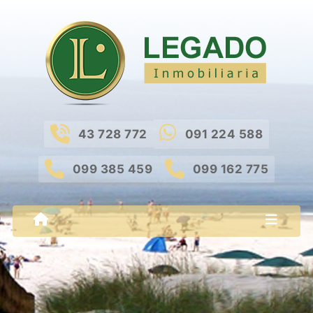
43 728 772
091 224 588
099 385 459
099 162 775