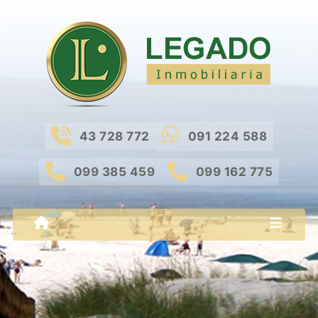
43 728 772
091 224 588
099 385 459
099 162 775