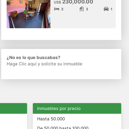
230,000.00
US$
3
3
1
¿No es lo que buscabas?
Haga Clic aquí
y solicite su inmueble
Inmuebles por precio
Hasta 50.000
De 50.000 hasta 100.000