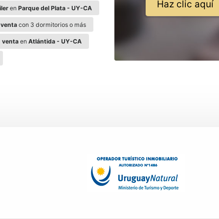
Haz clic aquí
iler
en
Parque del Plata - UY-CA
a
venta
con 3 dormitorios o más
a
venta
en
Atlántida - UY-CA