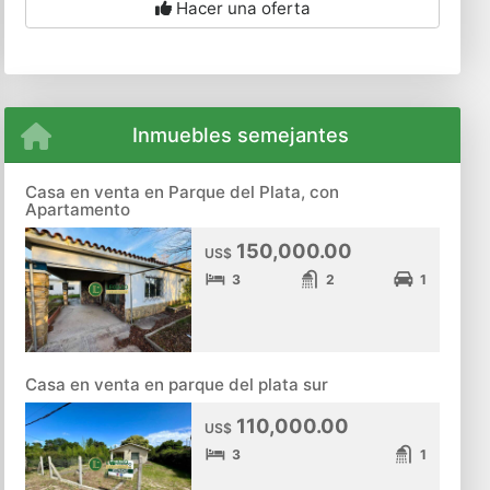
Hacer una oferta
Inmuebles semejantes
Casa en venta en Parque del Plata, con
Apartamento
150,000.00
US$
3
2
1
Casa en venta en parque del plata sur
110,000.00
US$
3
1