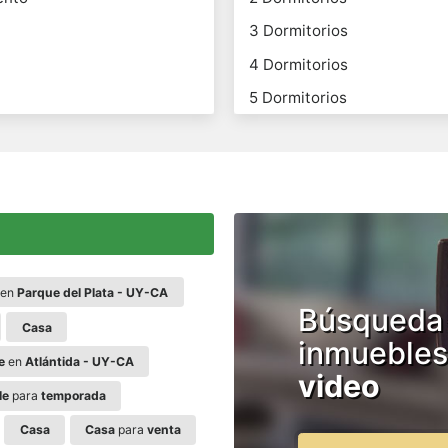
3 Dormitorios
4 Dormitorios
5 Dormitorios
en
Parque del Plata - UY-CA
Búsqueda
Casa
inmuebles
e
en
Atlántida - UY-CA
video
le
para
temporada
Casa
Casa
para
venta