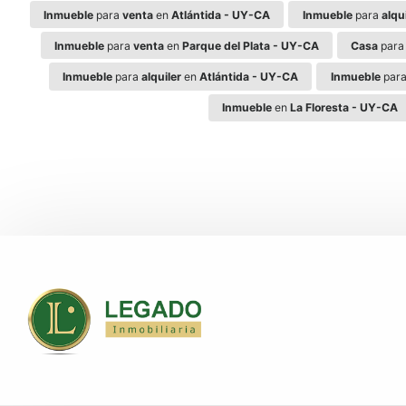
Inmueble
para
venta
en
Atlántida - UY-CA
Inmueble
para
alqu
Inmueble
para
venta
en
Parque del Plata - UY-CA
Casa
par
Inmueble
para
alquiler
en
Atlántida - UY-CA
Inmueble
par
Inmueble
en
La Floresta - UY-CA