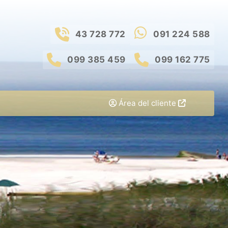
43 728 772
091 224 588
099 385 459
099 162 775
Área del cliente