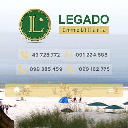
43 728 772
091 224 588
099 385 459
099 162 775