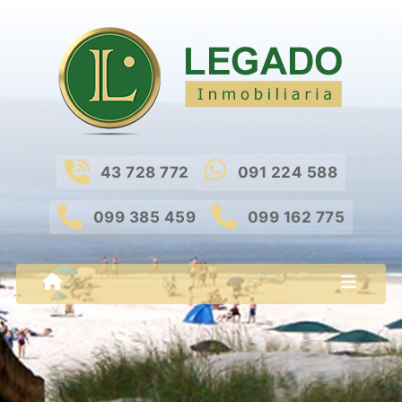
43 728 772
091 224 588
099 385 459
099 162 775