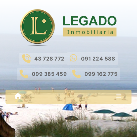
43 728 772
091 224 588
099 385 459
099 162 775