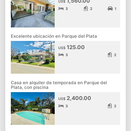
1,560.00
US$
3
2
1
Excelente ubicación en Parque del Plata
125.00
US$
3
2
Casa en alquiler de temporada en Parque del
Plata, con piscina
2,400.00
US$
3
2