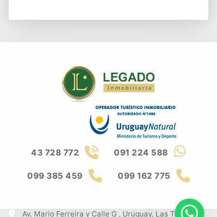
43 728 772
091 224 588
099 385 459
099 162 775
Av. Mario Ferreira y Calle G , Uruguay, Las Toscas,